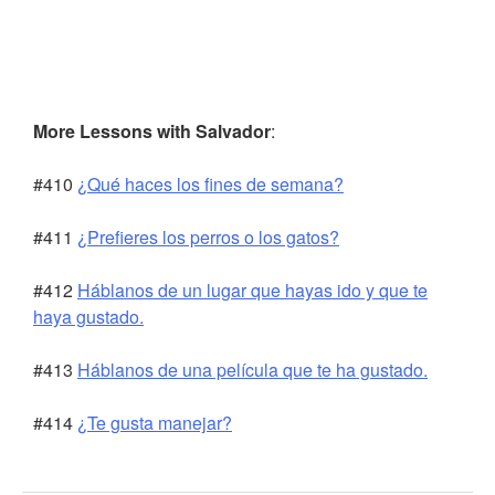
More Lessons with Salvador
:
#410
¿Qué haces los fines de semana?
#411
¿Prefieres los perros o los gatos?
#412
Háblanos de un lugar que hayas ido y que te
haya gustado.
#413
Háblanos de una película que te ha gustado.
#414
¿Te gusta manejar?